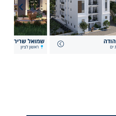
שמואל שרירא
יוסף
ראשון לציון
רח