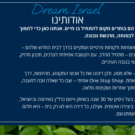
אודותינו
הם בוחרים מקום להתחיל בו חיים. אנחנו כאן כדי להפוך
לבטוחה, מרגשת ונכונה.
DREAM ISRAE מלווה אלפי משפחות ולקוחות פרטיים ועסקיים בדרך לבית החדש שלהם –
ם – מתחיל מהלב. עם הקשבה אמיתית לצרכים, תכנון מדויק,
ישי בגובה העיניים.
אלא מסע. ולכן ריכזנו את כל אנשי המקצוע, מהיזמות, דרך
התכנון והביצוע ועד מסירת הדירה – תחת קורת גג אחת. One Stop Shop אמיתי – שבו כל שאלה זוכה למענה,
וך אחריות ושקיפות מלאה.
הקבוצה הוקמה ע"י היזם הצרפתי-ישראלי איתן אורי, בעל ניסיון של 30 שנה בשיווק וייזום נדל"ן באירופה ובישראל,
צירה איכותית. אצלנו, כל דירה היא לא רק בית – היא חלום
מתגשם.