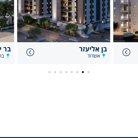
ר
בר יהודה
בת ים