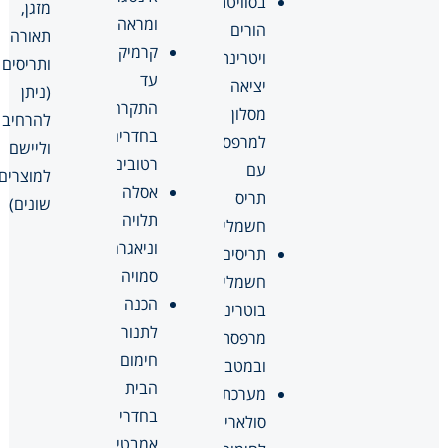
בסוויטת
מזגן,
ומראה
הורים
תאורה
קרמיקה
ויטרינת
ותריסים
עד
יציאה
(ניתן
התקרה
מסלון
להרחיב
בחדרים
למרפסת
וליישם
רטובים
עם
למוצרים
אסלה
תריס
שונים)
תלויה
חשמלי
וניאגרה
תריסים
סמויה
חשמליים
הכנה
בוטרינת
לתנור
מרפסת
חימום
ובמטבח
הבית
מערכת
בחדרי
סולארית
אמבטיה