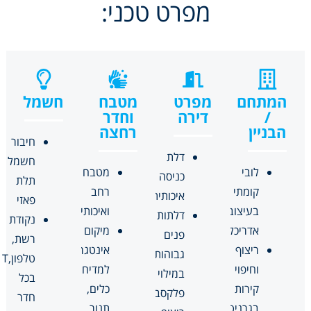
מפרט טכני:
המתחם
מפרט
מטבח
חשמל
/
דירה
וחדר
הבניין
רחצה
חיבור
דלת
חשמל
לובי
מטבח
כניסה
תלת
קומתי
רחב
איכותית
פאזי
בעיצוב
ואיכותי
דלתות
נקודת
אדריכלי
מיקום
פנים
רשת,
ריצוף
אינטגרלי
גבוהות
טלפון,T
וחיפוי
למדיח
במילוי
בכל
קירות
כלים,
פלקסבורד
חדר
בגרניט
תנור