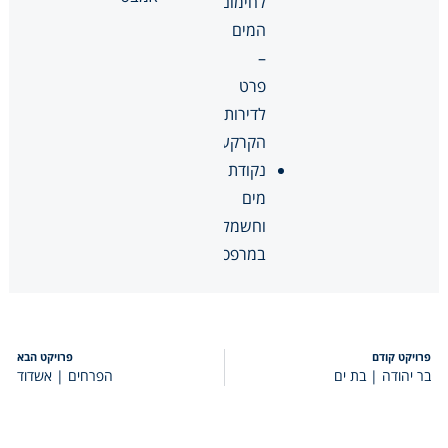
לחימום
המים
–
פרט
לדירות
הקרקע
נקודת
מים
וחשמל
במרפסות
פרויקט קודם
פרויקט הבא
בר יהודה | בת ים
הפרחים | אשדוד