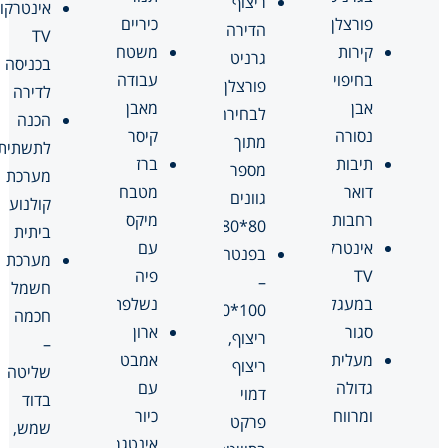
ריצוף
אינטרקום
פורצלן
כיריים
הדירה
TV
קירות
משטח
גרניט
בכניסה
בחיפוי
עבודה
פורצלן
לדירה
אבן
מאבן
לבחירה
הכנה
נסורה
קיסר
מתוך
לתשתית
תיבות
ברז
מספר
מערכת
דואר
מטבח
גוונים
קולנוע
רחבות
מיקס
80*80
ביתית
אינטרקום
עם
בפנטהאוזים
מערכת
TV
פיה
–
חשמל
במעגל
נשלפת
100*100
חכמה
סגור
ארון
ריצוף,
–
מעלית
אמבט
ריצוף
שליטה
גדולה
עם
דמוי
בדוד
ומרווחת
כיור
פרקט
שמש,
אינטגרלי